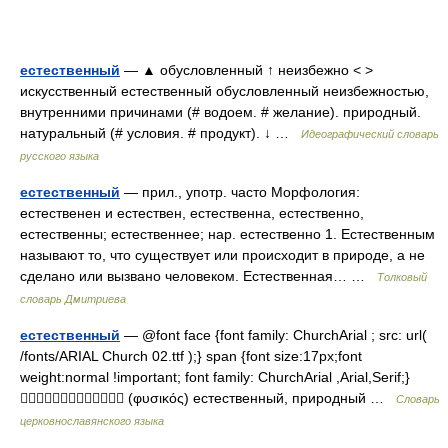
естественный
— ▲ обусловленный ↑ неизбежно < >
искусственный естественный обусловленный неизбежностью,
внутренними причинами (# водоем. # желание). природный.
натуральный (# условия. # продукт). ↓ …
Идеографический словарь
русского языка
естественный
— прил., употр. часто Морфология:
естественен и естествен, естественна, естественно,
естественны; естественнее; нар. естественно 1. Естественным
называют то, что существует или происходит в природе, а не
сделано или вызвано человеком. Естественная… …
Толковый
словарь Дмитриева
естественный
— @font face {font family: ChurchArial ; src: url(
/fonts/ARIAL Church 02.ttf );} span {font size:17px;font
weight:normal !important; font family: ChurchArial ,Arial,Serif;}
 (φυσικός) естественный, природный …
Словарь
церковнославянского языка