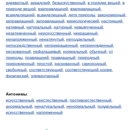
адекватный
,
аркадский
,
безыскуственный
,
в порядке вещей
,
в
природе вещей
,
взаправдашний
,
взаправдашный
,
всамделишний
,
всамделишный
,
дитя природы
,
закономерный
,
заправдашний
,
заправдашный
,
кириологический
,
настоящий
,
нативный
,
натуральный
,
натурный
,
невымученный
,
незатемненный
,
неискусственный
,
некрашеный
,
ненапряженный
,
ненатянутый
,
неподдельный
,
непосредственный
,
неприкрашенный
,
непринужденный
,
нескованный
,
нефальшивый
,
нормальный
,
обычный
,
от
природы
,
правдашний
,
правдашный
,
природный
,
прирожденный
,
простой
,
раскованный
,
самородный
,
свободный
,
соответствующий
,
соответствующий норме
,
физический
,
элементарный
Антонимы
:
искусственный
,
неестественный
,
противоестественный
,
анормальный
,
ненатуральный
,
ненормальный
,
поддельный
,
искусственный
,
напряженный